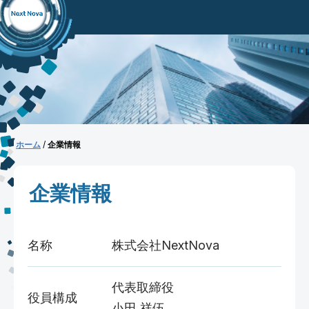
ホーム
/
企業情報
企業情報
名称
株式会社NextNova
代表取締役
役員構成
小田 祥伍